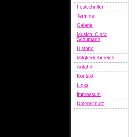
Festschriften
Termine
Galerie
Musical Clara
Schumann
Historie
Mitgliederbereich
Anfahrt
Kontakt
Links
Impressum
Datenschutz