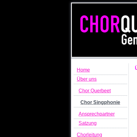
Home
Über uns
Chor Querbeet
Chor Singphonie
Ansprechpartner
Satzung
Chorleitung